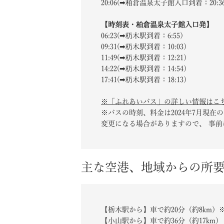
20:06(➡柏倉温泉太子館入口到着：20:3
【時刻表・柏倉温泉太子館入口発】
06:23(➡杤木駅到着：6:55）
09:31(➡杤木駅到着：10:03）
11:49(➡杤木駅到着：12:21）
14:22(➡杤木駅到着：14:54）
17:41(➡杤木駅到着：18:13）
※「ふれあいバス」の詳しい情報はこ
※バスの時刻、料金は2024年7月現在
変更になる場合がありますので、 事
主な空港、地域からの所
【栃木駅から】車で約20分（約8km）※
【小山駅から】車で約36分（約17km）